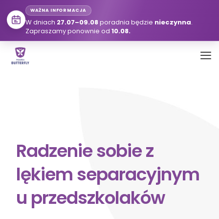
WAŻNA INFORMACJA
W dniach
27.07–09.08
poradnia będzie
nieczynna
.
Zapraszamy ponownie od
10.08.
Radzenie sobie z
lękiem separacyjnym
u przedszkolaków