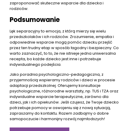
zaproponować skuteczne wsparcie dla dziecka i
rodziców.
Podsumowanie
Lęk separacyjny to emocja, z którą mierzy się wielu
przedszkolaków i ich rodziców. Zrozumienie, empatia i
odpowiednie wsparcie mogą pomóc dziecku przejść
przez ten trudny etap w sposób łagodny i bezpieczny. Co
warto zaznaczyć, to to, że nie istnieje jedna uniwersalna
recepta, bo każde dziecko jest inne i potrzebuje
indywidualnego podejścia.
Jako poradnia psychologiczno-pedagogiczna, z
przyjemnością wspieramy rodziców i dzieci w procesie
adaptacji przedszkolnej. Oferujemy konsultacje
psychologiczne, różnorodne warsztaty, np. TUS i TZA oraz
indywidualne wsparcie terapeutyczne, zarówno dla
dzieci, jak i ich opiekunów. Jeśli czujesz, że Twoje dziecko
potrzebuje pomocy w oswojeniu się z nową sytuacją,
zapraszamy do kontaktu. Razem zadbajmy o dobre
samopoczucie i harmonijny rozwój najmłodszych!