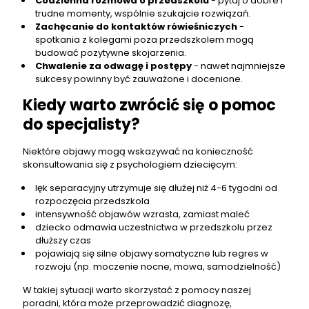
Codzienna rozmowa o przedszkolu
- pytaj o dobre i
trudne momenty, wspólnie szukajcie rozwiązań.
Zachęcanie do kontaktów rówieśniczych
-
spotkania z kolegami poza przedszkolem mogą
budować pozytywne skojarzenia.
Chwalenie za odwagę i postępy
- nawet najmniejsze
sukcesy powinny być zauważone i docenione.
Kiedy warto zwrócić się o pomoc
do specjalisty?
Niektóre objawy mogą wskazywać na konieczność
skonsultowania się z psychologiem dziecięcym:
lęk separacyjny utrzymuje się dłużej niż 4-6 tygodni od
rozpoczęcia przedszkola
intensywność objawów wzrasta, zamiast maleć
dziecko odmawia uczestnictwa w przedszkolu przez
dłuższy czas
pojawiają się silne objawy somatyczne lub regres w
rozwoju (np. moczenie nocne, mowa, samodzielność)
W takiej sytuacji warto skorzystać z pomocy naszej
poradni, która może przeprowadzić diagnozę,