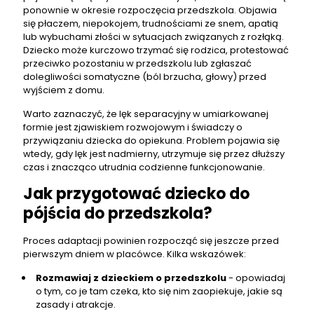
ponownie w okresie rozpoczęcia przedszkola. Objawia
się płaczem, niepokojem, trudnościami ze snem, apatią
lub wybuchami złości w sytuacjach związanych z rozłąką.
Dziecko może kurczowo trzymać się rodzica, protestować
przeciwko pozostaniu w przedszkolu lub zgłaszać
dolegliwości somatyczne (ból brzucha, głowy) przed
wyjściem z domu.
Warto zaznaczyć, że lęk separacyjny w umiarkowanej
formie jest zjawiskiem rozwojowym i świadczy o
przywiązaniu dziecka do opiekuna. Problem pojawia się
wtedy, gdy lęk jest nadmierny, utrzymuje się przez dłuższy
czas i znacząco utrudnia codzienne funkcjonowanie.
Jak przygotować dziecko do
pójścia do przedszkola?
Proces adaptacji powinien rozpocząć się jeszcze przed
pierwszym dniem w placówce. Kilka wskazówek:
Rozmawiaj z dzieckiem o przedszkolu
- opowiadaj
o tym, co je tam czeka, kto się nim zaopiekuje, jakie są
zasady i atrakcje.