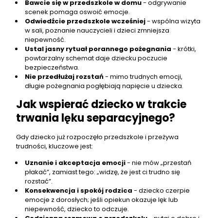
Bawcie się w przedszkole w domu
- odgrywanie
scenek pomaga oswoić emocje.
Odwiedźcie przedszkole wcześniej
- wspólna wizyta
w sali, poznanie nauczycieli i dzieci zmniejsza
niepewność.
Ustal jasny rytuał porannego pożegnania
- krótki,
powtarzalny schemat daje dziecku poczucie
bezpieczeństwa.
Nie przedłużaj rozstań
- mimo trudnych emocji,
długie pożegnania pogłębiają napięcie u dziecka.
Jak wspierać dziecko w trakcie
trwania lęku separacyjnego?
Gdy dziecko już rozpoczęło przedszkole i przeżywa
trudności, kluczowe jest:
Uznanie i akceptacja emocji
- nie mów „przestań
płakać”, zamiast tego: „widzę, że jest ci trudno się
rozstać”.
Konsekwencja i spokój rodzica
- dziecko czerpie
emocje z dorosłych; jeśli opiekun okazuje lęk lub
niepewność, dziecko to odczuje.