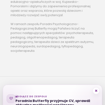
edukacyjno-opiekuńczych w woj. Kujawsko-
Pomorskim i dążymy do zapewnienia profesjonalnej
opieki oraz wsparcia, które pozwolą dzieciom i
młodzieży rozwijać swój potencjał.
W ramach zespołu Poradni Psychologiczno-
Pedagogicznej Butterfly mogą Państwo liczyć na
pomoc następujących specjalistów: psychoterapeuta,
pedagog, oligofrenopedagog, terapeuta
pedagogiczny, terapeuta dzieci ze spektrum autyzmu,
neurologopeda, surdopedagog, tyflopedagog,
socjoterapeuta.
×
DOŁĄCZ DO ZESPOŁU
© 2023 Poradnia Psychologiczno-Pedagogiczna
💜
Poradnia Butterfly przyjmuje CV, sprawdź
Butterfly by
melonpoint.
|
Polityka prywatności